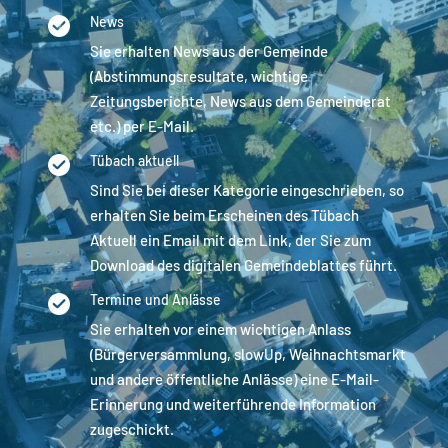
News
Sie erhalten News aus der Gemeinde
(Abstimmungsresultate, wichtige
Zeitungsberichte, News aus dem Gemeinderat
etc.) per E-Mail.
Tübach aktuell
Sind Sie bei dieser Kategorie eingeschrieben, so
erhalten Sie beim Erscheinen des Tübach
Aktuell ein Email mit dem Link, der Sie zum
Download des digitalen Gemeindeblattes führt.
Termine und Anlässe
Sie erhalten vor einem wichtigen Anlass
(Bürgerversammlung, slowUp, Weihnachtsmarkt
und andere öffentliche Anlässe) eine E-Mail-
Erinnerung und weiterführende Information
zugeschickt.