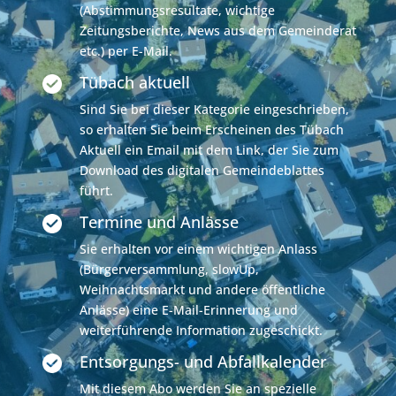
(Abstimmungsresultate, wichtige
Zeitungsberichte, News aus dem Gemeinderat
etc.) per E-Mail.
Tübach aktuell
Sind Sie bei dieser Kategorie eingeschrieben,
so erhalten Sie beim Erscheinen des Tübach
Aktuell ein Email mit dem Link, der Sie zum
Download des digitalen Gemeindeblattes
führt.
Termine und Anlässe
Sie erhalten vor einem wichtigen Anlass
(Bürgerversammlung, slowUp,
Weihnachtsmarkt und andere öffentliche
Anlässe) eine E-Mail-Erinnerung und
weiterführende Information zugeschickt.
Entsorgungs- und Abfallkalender
Mit diesem Abo werden Sie an spezielle