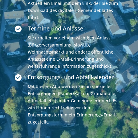
Aktuell ein Email mit dem Link, der Sie zum
Download des digitalen Gemeindeblattes
führt.
Termine und Anlässe
Sie erhalten vor einem wichtigen Anlass
(Bürgerversammlung, slowUp,
Weihnachtsmarkt und andere öffentliche
Anlässe) eine E-Mail-Erinnerung und
weiterführende Information zugeschickt.
Entsorgungs- und Abfallkalender
Mit diesem Abo werden Sie an spezielle
Entsorgungen (Papier/Karton, Grünabfälle,
Altmetall etc.) in der Gemeinde erinnert. Es
wird Ihnen rechtzeitig vor dem
Entsorgungstermin ein Erinnerungs-Email
zugestellt.