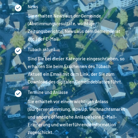
News
Sie erhalten News aus der Gemeinde
(Abstimmungsresultate, wichtige
Zeitungsberichte, News aus dem Gemeinderat
etc.) per E-Mail.
Tübach aktuell
Sind Sie bei dieser Kategorie eingeschrieben, so
erhalten Sie beim Erscheinen des Tübach
Aktuell ein Email mit dem Link, der Sie zum
Download des digitalen Gemeindeblattes führt.
Termine und Anlässe
Sie erhalten vor einem wichtigen Anlass
(Bürgerversammlung, slowUp, Weihnachtsmarkt
und andere öffentliche Anlässe) eine E-Mail-
Erinnerung und weiterführende Information
zugeschickt.