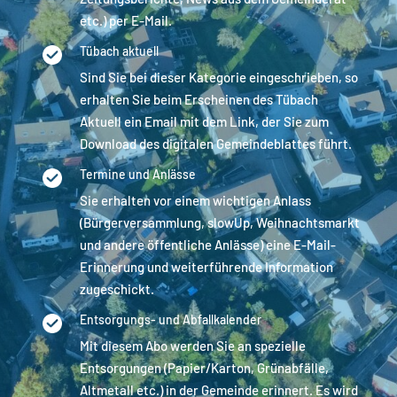
etc.) per E-Mail.
Tübach aktuell
Sind Sie bei dieser Kategorie eingeschrieben, so
erhalten Sie beim Erscheinen des Tübach
Aktuell ein Email mit dem Link, der Sie zum
Download des digitalen Gemeindeblattes führt.
Termine und Anlässe
Sie erhalten vor einem wichtigen Anlass
(Bürgerversammlung, slowUp, Weihnachtsmarkt
und andere öffentliche Anlässe) eine E-Mail-
Erinnerung und weiterführende Information
zugeschickt.
Entsorgungs- und Abfallkalender
Mit diesem Abo werden Sie an spezielle
Entsorgungen (Papier/Karton, Grünabfälle,
Altmetall etc.) in der Gemeinde erinnert. Es wird